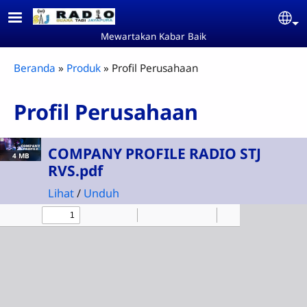
Skip to main content
Se
Mewartakan Kabar Baik
Breadcrumb
Beranda
Produk
Profil Perusahaan
Profil Perusahaan
COMPANY PROFILE RADIO STJ
4 MB
RVS.pdf
Lihat
/
Unduh